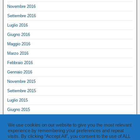
Novembre 2016
Settembre 2016
Luglio 2016
Giugno 2016
Maggio 2016
Marzo 2016
Febbraio 2016
Gennaio 2016
Novembre 2015
Settembre 2015
Luglio 2015
Giugno 2015
Maggio 2015
We use cookies on our website to give you the most relevant
Marzo 2015
experience by remembering your preferences and repeat
visits. By clicking “Accept All”, you consent to the use of ALL
Ottobre 2014