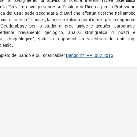
r lo svolgimento di attività di ricerca inerenti l’Area Scientifica
lla Terra” da svolgersi presso l’Istituto di Ricerca per la Protezione
ica del CNR sede secondaria di Bari che effettua ricerche nell’ambito
ma di ricerca “Ritmare, la ricerca italiana per il mare” per la seguente
“Geodatabase per lo studio di aree umide e acquiferi carbonatici
mediante rilevamento geologico, analisi stratigrafica di pozzi e
io idrogeologico”, sotto la responsabilità scientifica del dott. ing.
olemio.
mpleto del bando è qui scaricabile:
Bando n° IRPI 002 2016