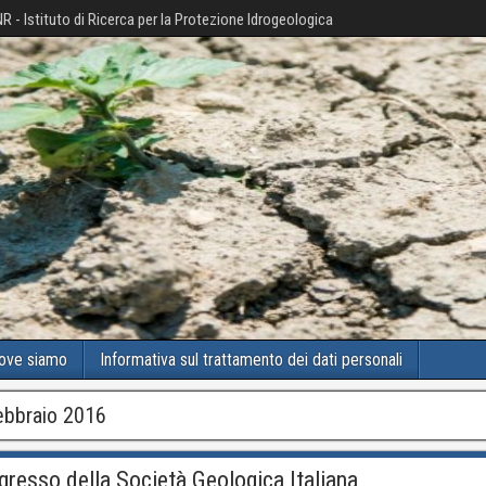
R - Istituto di Ricerca per la Protezione Idrogeologica
ove siamo
Informativa sul trattamento dei dati personali
ebbraio 2016
resso della Società Geologica Italiana