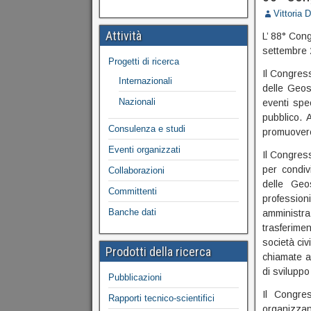
Vittoria 
Attività
L’ 88° Cong
settembre 
Progetti di ricerca
Il Congress
Internazionali
delle Geosc
Nazionali
eventi spec
pubblico. 
Consulenza e studi
promuovere 
Eventi organizzati
Il Congress
per condivi
Collaborazioni
delle Geo
Committenti
profession
Banche dati
amministra
trasferime
società ci
Prodotti della ricerca
chiamate a
di sviluppo
Pubblicazioni
Il Congres
Rapporti tecnico-scientifici
organizzand