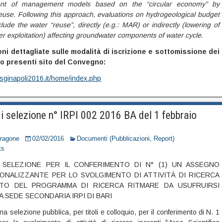
nt of management models based on the “circular economy” by
euse. Following this approach, evaluations on hydrogeological budget
lude the water “reuse”, directly (e.g.: MAR) or indirectly (lowering of
r exploitation) affecting groundwater components of water cycle.
oni dettagliate sulle modalità di iscrizione e sottomissione dei
no presenti sito del Convegno:
.sginapoli2016.it/home/index.php
i selezione n° IRPI 002 2016 BA del 1 febbraio
Dragone
02/02/2016
Documenti (Pubblicazioni, Report)
ts
 SELEZIONE PER IL CONFERIMENTO DI N° (1) UN ASSEGNO
ONALIZZANTE PER LO SVOLGIMENTO DI ATTIVITÀ DI RICERCA
BITO DEL PROGRAMMA DI RICERCA RITMARE DA USUFRUIRSI
A SEDE SECONDARIA IRPI DI BARI
na selezione pubblica, per titoli e colloquio, per il conferimento di N. 1