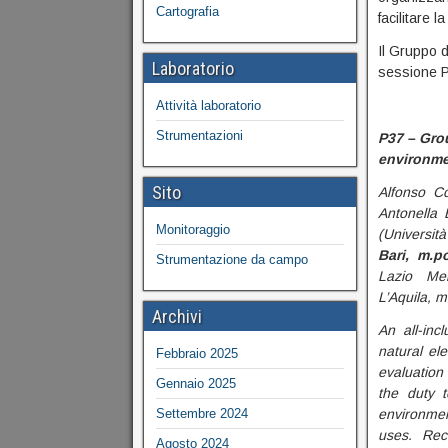
Cartografia
facilitare l
Il Gruppo d
Laboratorio
sessione 
Attività laboratorio
Strumentazioni
P37 – Gro
environme
Sito
Alfonso Cor
Antonella 
Monitoraggio
(Universit
Bari, m.po
Strumentazione da campo
Lazio Meri
L’Aquila, m
Archivi
An all-inc
natural el
Febbraio 2025
evaluation
Gennaio 2025
the duty t
Settembre 2024
environment
uses. Rec
Agosto 2024