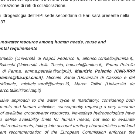
a creazione di reti di collaborazione.
i Idrogeologia dell’IRPI sede secondaria di Bari sarà presente nella
P37.
undwater resource among human needs, reuse and
ntal requirements
niello (Università di Napoli Federico II, alfonso.corniello@unina.it),
Baiocchi (Università della Tuscia, baiocchi@unitus.it), Emma Petrella
à di Parma, emma.petrella@unipr.it),
Maurizio Polemio (CNR-IRPI
lemio@ba.irpi.cnr.it)
, Michele Saroli (Università di Cassino e del
dionale, michele.saroli@unicas.it), Marco Tallini (Università de
arco.tallini@univaq.it)
lusive approach to the water cycle is mandatory, considering both
ements and human activities, consequently requiring a very accurate
 of available groundwater resources. Nowadays hydrogeologists have
o define availability limits for human needs, but also to evaluate
al requirements, taking into account territory characteristics and land
ent recommendation of the European Commission enforces the