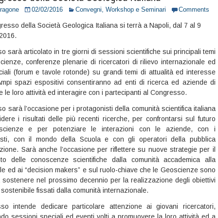
Dragone
02/02/2016
Convegni, Workshop e Seminari
Comments
resso della Società Geologica Italiana si terrà a Napoli, dal 7 al 9
2016.
o sarà articolato in tre giorni di sessioni scientifiche sui principali temi
ienze, conferenze plenarie di ricercatori di rilievo internazionale ed
iali (forum e tavole rotonde) su grandi temi di attualità ed interesse
Ampi spazi espositivi consentiranno ad enti di ricerca ed aziende di
le loro attività ed interagire con i partecipanti al Congresso.
o sarà l’occasione per i protagonisti della comunità scientifica italiana
dere i risultati delle più recenti ricerche, per confrontarsi sul futuro
scienze e per potenziare le interazioni con le aziende, con i
isti, con il mondo della Scuola e con gli operatori della pubblica
zione. Sarà anche l’occasione per riflettere su nuove strategie per il
nto delle conoscenze scientifiche dalla comunità accademica alla
vile ed ai “decision makers” e sul ruolo-chiave che le Geoscienze sono
 sostenere nel prossimo decennio per la realizzazione degli obiettivi
 sostenibile fissati dalla comunità internazionale.
so intende dedicare particolare attenzione ai giovani ricercatori,
o sessioni speciali ed eventi volti a promuovere la loro attività ed a