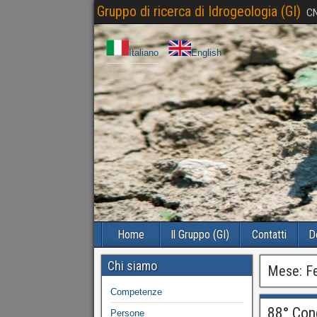
Gruppo di ricerca di Idrogeologia (GI)
CN
Italiano
English
Home
Il Gruppo (GI)
Contatti
D
Chi siamo
Mese:
F
Competenze
88° Cong
Persone