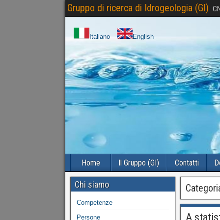
Gruppo di ricerca di Idrogeologia (GI)
CN
Italiano
English
Home
Il Gruppo (GI)
Contatti
D
Chi siamo
Categori
Competenze
A statis
Persone