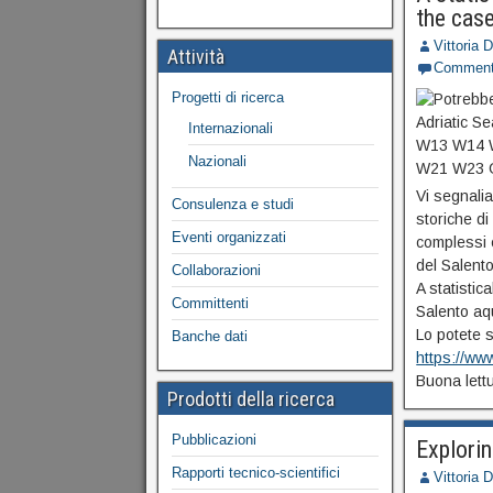
the case
Vittoria 
Attività
Commen
Progetti di ricerca
Internazionali
Nazionali
Vi segnali
Consulenza e studi
storiche di
Eventi organizzati
complessi 
del Salento.
Collaborazioni
A statistic
Committenti
Salento aqu
Lo potete s
Banche dati
https://ww
Buona lett
Prodotti della ricerca
Pubblicazioni
Explorin
Rapporti tecnico-scientifici
Vittoria 