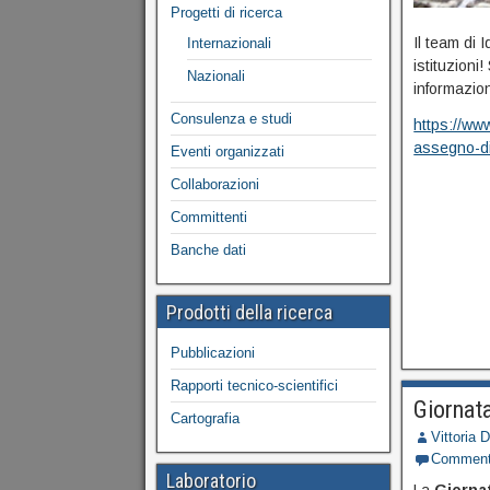
Progetti di ricerca
Il team di 
Internazionali
istituzioni
Nazionali
informazion
Consulenza e studi
https://www
assegno-di
Eventi organizzati
Collaborazioni
Committenti
Banche dati
Prodotti della ricerca
Pubblicazioni
Rapporti tecnico-scientifici
Giornat
Cartografia
Vittoria 
Commen
Laboratorio
La
Giorna