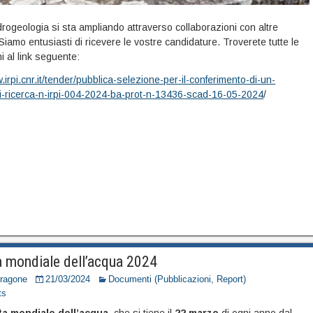
Idrogeologia si sta ampliando attraverso collaborazioni con altre
! Siamo entusiasti di ricevere le vostre candidature. Troverete tutte le
i al link seguente:
.irpi.cnr.it/tender/pubblica-selezione-per-il-conferimento-di-un-
-ricerca-n-irpi-004-2024-ba-prot-n-13436-scad-16-05-2024
/
a mondiale dell’acqua 2024
Dragone
21/03/2024
Documenti (Pubblicazioni, Report)
ts
ta mondiale dell’acqua
, che si tiene il
22 marzo
di ogni anno dal