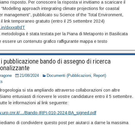
iamo risposto. Per conoscere la risposta vi invitiamo a scaricare il
“Modelling approach integrating climate projections for coastal
r management”, pubblicato su Science of the Total Environment,
 il link temporaneo gratuito (entro il 25 settembre 2024)
kd.in/dxxxqBdT
 metodologia è stata testata per la Piana di Metaponto in Basilicata
i pubblicazione bando di assegno di ricerca
ionalizzante
Dragone
21/08/2024
Documenti (Pubblicazioni, Report)
ts
Idrogeologia si sta ampliando attraverso collaborazioni con altre
! Siamo entusiasti di ricevere le vostre candidature entro il 5 settembre.
utte le informazioni al link seguente:
w.urp.cnr.it/…/Bando-IRPI-010-2024-BA_signed.pdf
chiediamo di condividere questo post per aiutarci a darne la massima