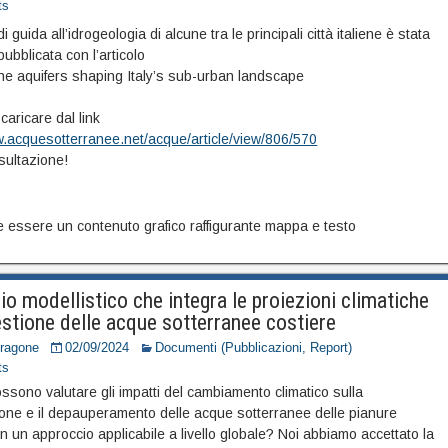
ts
i guida all’idrogeologia di alcune tra le principali città italiene è stata
pubblicata con l’articolo
the aquifers shaping Italy’s sub-urban landscape
caricare dal link
w.acquesotterranee.net/acque/article/view/806/570
ultazione!
o modellistico che integra le proiezioni climatiche
estione delle acque sotterranee costiere
Dragone
02/09/2024
Documenti (Pubblicazioni, Report)
ts
ssono valutare gli impatti del cambiamento climatico sulla
ione e il depauperamento delle acque sotterranee delle pianure
n un approccio applicabile a livello globale? Noi abbiamo accettato la