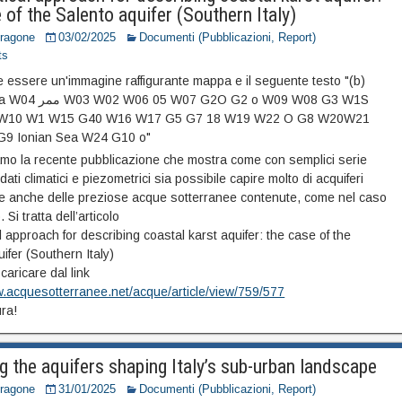
 of the Salento aquifer (Southern Italy)
Dragone
03/02/2025
Documenti (Pubblicazioni, Report)
ts
amo la recente pubblicazione che mostra come con semplici serie
 dati climatici e piezometrici sia possibile capire molto di acquiferi
e anche delle preziose acque sotterranee contenute, come nel caso
 Si tratta dell’articolo
al approach for describing coastal karst aquifer: the case of the
ifer (Southern Italy)
caricare dal link
w.acquesotterranee.net/acque/article/view/759/577
ura!
g the aquifers shaping Italy’s sub-urban landscape
Dragone
31/01/2025
Documenti (Pubblicazioni, Report)