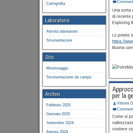
Commen
Cartografia
Una sorta d
di recente 
Laboratorio
Exploring 
Attività laboratorio
Lo potete s
Strumentazioni
https://ww
Buona cons
Sito
Monitoraggio
Strumentazione da campo
Approcci
Archivi
per la g
Vittoria 
Febbraio 2025
Commen
Gennaio 2025
Come si po
salinizzaz
Settembre 2024
costiere co
Agosto 2024