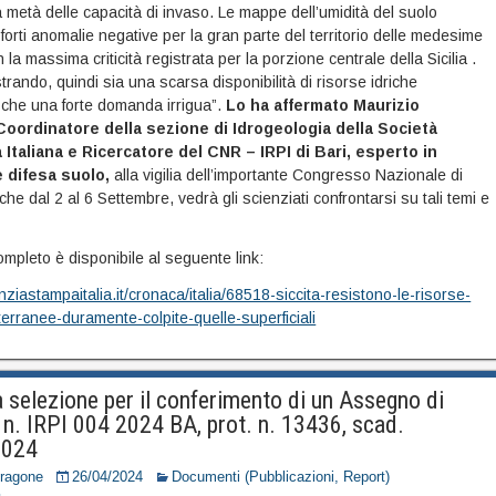
lla metà delle capacità di invaso. Le mappe dell’umidità del suolo
orti anomalie negative per la gran parte del territorio delle medesime
n la massima criticità registrata per la porzione centrale della Sicilia .
strando, quindi sia una scarsa disponibilità di risorse idriche
i che una forte domanda irrigua”.
Lo ha affermato Maurizio
Coordinatore della sezione di Idrogeologia della Società
Italiana e Ricercatore del CNR – IRPI di Bari, esperto in
e difesa suolo,
alla vigilia dell’importante Congresso Nazionale di
che dal 2 al 6 Settembre, vedrà gli scienziati confrontarsi su tali temi e
completo è disponibile al seguente link:
nziastampaitalia.it/cronaca/italia/68518-siccita-resistono-le-risorse-
terranee-duramente-colpite-quelle-superficiali
 selezione per il conferimento di un Assegno di
 n. IRPI 004 2024 BA, prot. n. 13436, scad.
2024
Dragone
26/04/2024
Documenti (Pubblicazioni, Report)