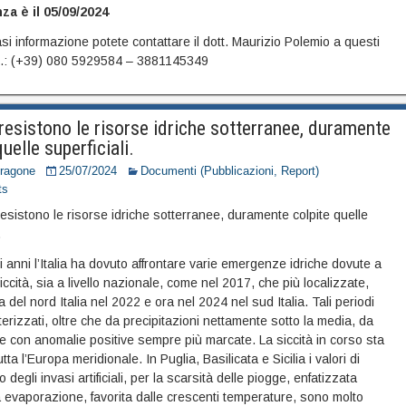
za è il 05/09/2024
si informazione potete contattare il dott. Maurizio Polemio a questi
l.: (+39) 080 5929584 – 3881145349
 resistono le risorse idriche sotterranee, duramente
quelle superficiali.
Dragone
25/07/2024
Documenti (Pubblicazioni, Report)
ts
mi anni l’Italia ha dovuto affrontare varie emergenze idriche dovute a
siccità, sia a livello nazionale, come nel 2017, che più localizzate,
 del nord Italia nel 2022 e ora nel 2024 nel sud Italia. Tali periodi
erizzati, oltre che da precipitazioni nettamente sotto la media, da
e con anomalie positive sempre più marcate. La siccità in corso sta
tta l’Europa meridionale. In Puglia, Basilicata e Sicilia i valori di
 degli invasi artificiali, per la scarsità delle piogge, enfatizzata
a evaporazione, favorita dalle crescenti temperature, sono molto