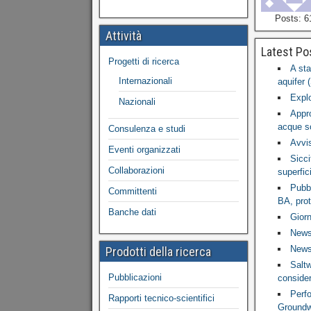
Posts: 6
Attività
Latest Po
Progetti di ricerca
A sta
Internazionali
aquifer 
Explo
Nazionali
Appro
acque so
Consulenza e studi
Avvis
Eventi organizzati
Sicci
Collaborazioni
superfici
Pubbl
Committenti
BA, prot
Banche dati
Gior
News 
News 
Prodotti della ricerca
Saltw
Pubblicazioni
consider
Perf
Rapporti tecnico-scientifici
Groundw