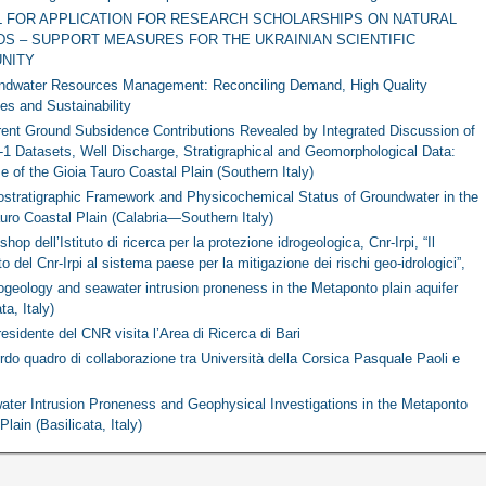
L FOR APPLICATION FOR RESEARCH SCHOLARSHIPS ON NATURAL
S – SUPPORT MEASURES FOR THE UKRAINIAN SCIENTIFIC
NITY
ndwater Resources Management: Reconciling Demand, High Quality
es and Sustainability
erent Ground Subsidence Contributions Revealed by Integrated Discussion of
-1 Datasets, Well Discharge, Stratigraphical and Geomorphological Data:
 of the Gioia Tauro Coastal Plain (Southern Italy)
ostratigraphic Framework and Physicochemical Status of Groundwater in the
uro Coastal Plain (Calabria—Southern Italy)
hop dell’Istituto di ricerca per la protezione idrogeologica, Cnr-Irpi, “Il
to del Cnr-Irpi al sistema paese per la mitigazione dei rischi geo-idrologici”,
ogeology and seawater intrusion proneness in the Metaponto plain aquifer
ta, Italy)
esidente del CNR visita l’Area di Ricerca di Bari
do quadro di collaborazione tra Università della Corsica Pasquale Paoli e
ater Intrusion Proneness and Geophysical Investigations in the Metaponto
Plain (Basilicata, Italy)