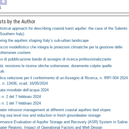
1
sts by the Author
tistical approach for describing coastal karst aquifer: the case of the Salento
(Southern Italy)
ring the aquifers shaping Italy’s sub-urban landscape
ccio modellistico che integra le proiezioni climatiche per la gestione delle
tterranee costiere
o di pubblicazione bando di assegno di ricerca professionalizzante
tà: resistono le risorse idriche sotterranee, duramente colpite quelle
ali.
ica selezione per il conferimento di un Assegno di Ricerca, n. IRPI 004 2024
. n. 13436, scad. 16/05/2024
nata mondiale dell’acqua 2024
n. 2 del 7 febbraio 2024
n. 1 del 7 febbraio 2024
ater intrusion management at different coastal aquifers bed slopes
ing sea level rise and reduction in fresh groundwater storage
ormance Evaluation of Aquifer Storage and Recovery (ASR) System in Saline
ater Regions: Impact of Operational Factors and Well Design