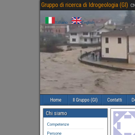
Gruppo di ricerca di Idrogeologia (GI)
CN
Italiano
English
Home
Il Gruppo (GI)
Contatti
D
Chi siamo
Competenze
Persone