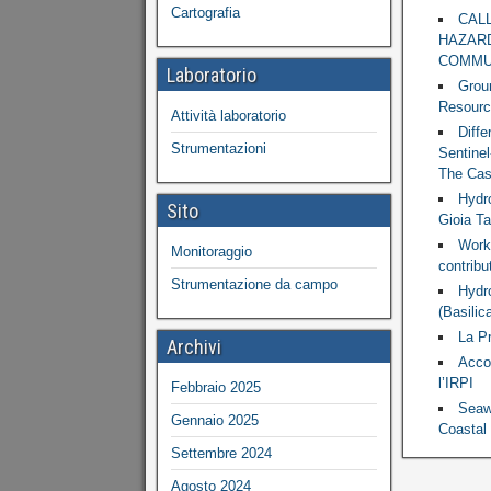
Cartografia
CAL
HAZARD
COMMU
Laboratorio
Grou
Resourc
Attività laboratorio
Diff
Strumentazioni
Sentinel
The Case
Hydr
Sito
Gioia Ta
Works
Monitoraggio
contribu
Strumentazione da campo
Hydr
(Basilica
La Pr
Archivi
Accor
l’IRPI
Febbraio 2025
Seaw
Gennaio 2025
Coastal 
Settembre 2024
Agosto 2024