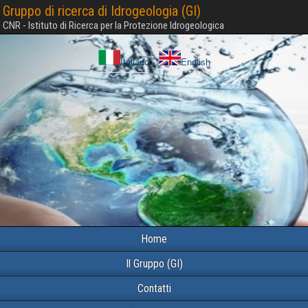
Gruppo di ricerca di Idrogeologia (GI)
CNR - Istituto di Ricerca per la Protezione Idrogeologica
Italiano
English
Home
Il Gruppo (GI)
Contatti