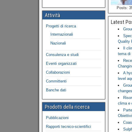
Posts: 3
Attività
Latest Po
Progetti di ricerca
Grou
Internazionali
Spec
Quality 
Nazionali
Il cl
tema di 
Consulenza e studi
Rece
Eventi organizzati
Changin
Collaborazioni
A hy
level aq
Committenti
Groun
Banche dati
changes 
Risor
clima e 
Prodotti della ricerca
Parte
Obiettiv
Pubblicazioni
Coast
Rapporti tecnico-scientifici
Sulph