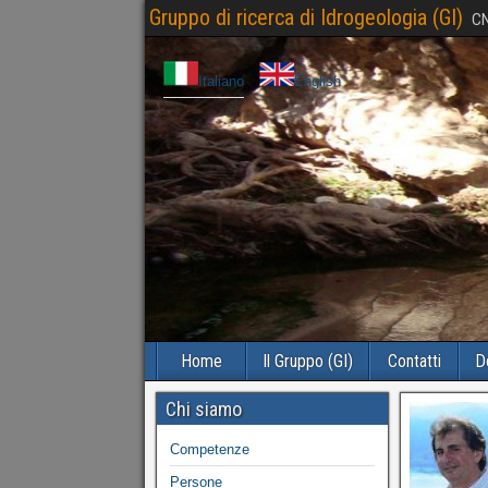
Gruppo di ricerca di Idrogeologia (GI)
CN
Italiano
English
Home
Il Gruppo (GI)
Contatti
D
Chi siamo
Competenze
Persone