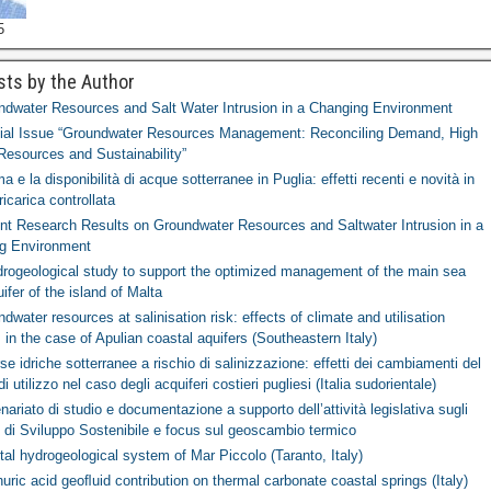
5
sts by the Author
ndwater Resources and Salt Water Intrusion in a Changing Environment
ial Issue “Groundwater Resources Management: Reconciling Demand, High
Resources and Sustainability”
ima e la disponibilità di acque sotterranee in Puglia: effetti recenti e novità in
ricarica controllata
nt Research Results on Groundwater Resources and Saltwater Intrusion in a
g Environment
drogeological study to support the optimized management of the main sea
uifer of the island of Malta
dwater resources at salinisation risk: effects of climate and utilisation
in the case of Apulian coastal aquifers (Southeastern Italy)
se idriche sotterranee a rischio di salinizzazione: effetti dei cambiamenti del
di utilizzo nel caso degli acquiferi costieri pugliesi (Italia sudorientale)
nariato di studio e documentazione a supporto dell’attività legislativa sugli
i di Sviluppo Sostenibile e focus sul geoscambio termico
al hydrogeological system of Mar Piccolo (Taranto, Italy)
uric acid geoﬂuid contribution on thermal carbonate coastal springs (Italy)