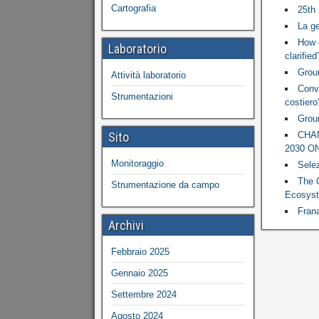
Cartografia
25th 
La ge
How c
Laboratorio
clarifie
Groun
Attività laboratorio
Conve
Strumentazioni
costiero
Grou
Sito
CHAN
2030 ONU
Monitoraggio
Selez
The 
Strumentazione da campo
Ecosyst
Frana
Archivi
Febbraio 2025
Gennaio 2025
Settembre 2024
Agosto 2024