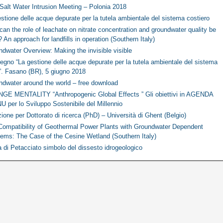
Salt Water Intrusion Meeting – Polonia 2018
stione delle acque depurate per la tutela ambientale del sistema costiero
an the role of leachate on nitrate concentration and groundwater quality be
d? An approach for landfills in operation (Southern Italy)
dwater Overview: Making the invisible visible
gno “La gestione delle acque depurate per la tutela ambientale del sistema
”. Fasano (BR), 5 giugno 2018
ndwater around the world – free download
GE MENTALITY “Anthropogenic Global Effects ” Gli obiettivi in AGENDA
 per lo Sviluppo Sostenibile del Millennio
ione per Dottorato di ricerca (PhD) – Università di Ghent (Belgio)
Compatibility of Geothermal Power Plants with Groundwater Dependent
ems: The Case of the Cesine Wetland (Southern Italy)
 di Petacciato simbolo del dissesto idrogeologico