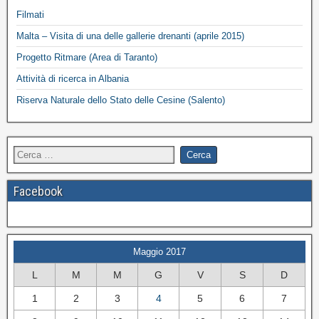
Filmati
Malta – Visita di una delle gallerie drenanti (aprile 2015)
Progetto Ritmare (Area di Taranto)
Attività di ricerca in Albania
Riserva Naturale dello Stato delle Cesine (Salento)
Facebook
Maggio 2017
L
M
M
G
V
S
D
1
2
3
4
5
6
7