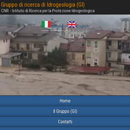
Gruppo di ricerca di Idrogeologia (GI)
CNR - Istituto di Ricerca per la Protezione Idrogeologica
Italiano
English
Home
Il Gruppo (GI)
Contatti