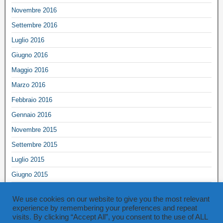
Novembre 2016
Settembre 2016
Luglio 2016
Giugno 2016
Maggio 2016
Marzo 2016
Febbraio 2016
Gennaio 2016
Novembre 2015
Settembre 2015
Luglio 2015
Giugno 2015
Maggio 2015
We use cookies on our website to give you the most relevant
Marzo 2015
experience by remembering your preferences and repeat
visits. By clicking “Accept All”, you consent to the use of ALL
Ottobre 2014