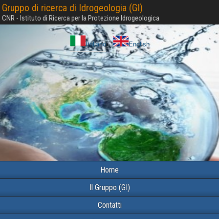
Gruppo di ricerca di Idrogeologia (GI)
CNR - Istituto di Ricerca per la Protezione Idrogeologica
Italiano
English
Home
Il Gruppo (GI)
Contatti