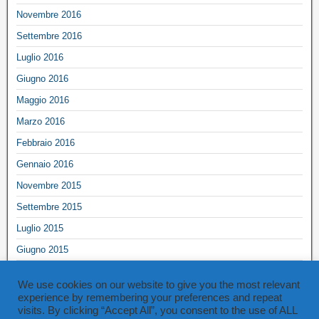
Novembre 2016
Settembre 2016
Luglio 2016
Giugno 2016
Maggio 2016
Marzo 2016
Febbraio 2016
Gennaio 2016
Novembre 2015
Settembre 2015
Luglio 2015
Giugno 2015
Maggio 2015
We use cookies on our website to give you the most relevant
Marzo 2015
experience by remembering your preferences and repeat
visits. By clicking “Accept All”, you consent to the use of ALL
Ottobre 2014