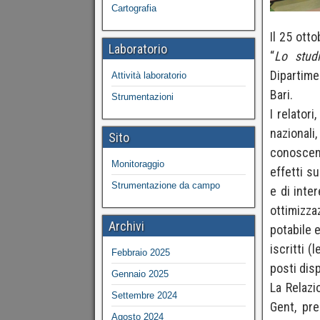
Cartografia
Il 25 otto
Laboratorio
“
Lo studi
Dipartime
Attività laboratorio
Bari.
Strumentazioni
I relatori
nazional
Sito
conoscenz
Monitoraggio
effetti su
Strumentazione da campo
e di inte
ottimizz
Archivi
potabile e
iscritti 
Febbraio 2025
posti disp
Gennaio 2025
La Relazi
Settembre 2024
Gent, pre
Agosto 2024