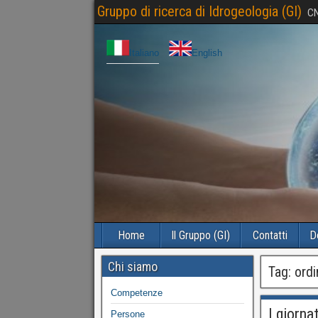
Gruppo di ricerca di Idrogeologia (GI)
CN
Italiano
English
Home
Il Gruppo (GI)
Contatti
D
Chi siamo
Tag:
ordi
Competenze
I giorna
Persone