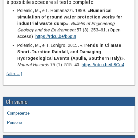
è possibile accedere al testo completo:
Polemio, M., e L. Romanazzi. 1999. «
Numerical
simulation of ground water protection works for
industrial waste dump
».
Bulletin of Engineering
Geology and the Environment
57 (3): 253–61. (Open
access)
https://rdcu.be/b6p8I
Polemio, M., e T. Lonigro. 2015. «
Trends in Climate,
Short-Duration Rainfall, and Damaging
Hydrogeological Events (Apulia, Southern Italy)»
.
Natural Hazards
75 (1): 515–40.
https://rdcu.be/b8Cu4
(altro…)
Chi siamo
Competenze
Persone