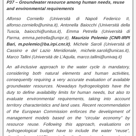
P37 – Groundwater resource among human needs, reuse
and environmental requirements
Alfonso Corniello (Università di Napoli Federico II,
alfonso.corniello@unina.it), Antonella Baiocchi (Università della
Tuscia, baiocchi@unitus.it), Emma Petrella (Università di
Parma, emma.petrella@unipr.it),
Maurizio Polemio (CNR-IRPI
Bari, m.polemio@ba.irpi.cnr.it)
, Michele Saroli (Università di
Cassino e del Lazio Meridionale, michele.saroli@unicas.it),
Marco Tallini (Università de L’Aquila, marco.tallini@univaq.it)
An all-inclusive approach to the water cycle is mandatory,
considering both natural elements and human activities,
consequently requiring a very accurate evaluation of available
groundwater resources. Nowadays hydrogeologists have the
duty to define availability limits for human needs, but also to
evaluate environmental requirements, taking into account
territory characteristics and land uses. Recent recommendation
of the European Commission enforces the development of
management models based on the “circular economy” by
resource reuse. Following this approach, evaluations on
hydrogeological budget have to include the water “reuse”,