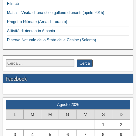
Filmati
Malta – Visita di una delle gallerie drenanti (aprile 2015)
Progetto Ritmare (Area di Taranto)
Attività di ricerca in Albania
Riserva Naturale dello Stato delle Cesine (Salento)
Facebook
Agosto 2026
L
M
M
G
V
S
D
1
2
3
4
5
6
7
8
9