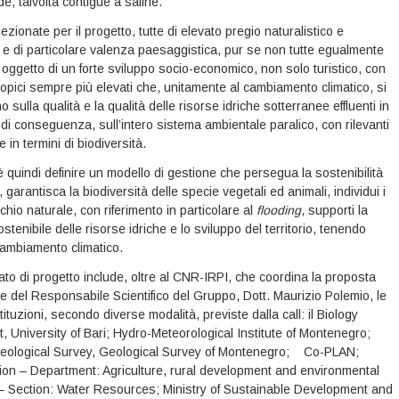
e, talvolta contigue a saline.
ezionate per il progetto, tutte di elevato pregio naturalistico e
 e di particolare valenza paesaggistica, pur se non tutte egualmente
oggetto di un forte sviluppo socio-economico, non solo turistico, con
ropici sempre più elevati che, unitamente al cambiamento climatico, si
o sulla qualità e la qualità delle risorse idriche sotterranee effluenti in
, di conseguenza, sull’intero sistema ambientale paralico, con rilevanti
e in termini di biodiversità.
 è quindi definire un modello di gestione che persegua la sostenibilità
 garantisca la biodiversità delle specie vegetali ed animali, individui i
ischio naturale, con riferimento in particolare al
flooding
, supporti la
stenibile delle risorse idriche e lo sviluppo del territorio, tenendo
cambiamento climatico.
iato di progetto include, oltre al CNR-IRPI, che coordina la proposta
ite del Responsabile Scientifico del Gruppo, Dott. Maurizio Polemio, le
tituzioni, secondo diverse modalità, previste dalla call: il Biology
 University of Bari; Hydro-Meteorological Institute of Montenegro;
eological Survey, Geological Survey of Montenegro; Co-PLAN;
ion – Department: Agriculture, rural development and environmental
 – Section: Water Resources; Ministry of Sustainable Development and