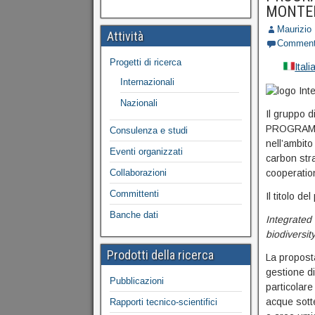
MONTE
Maurizio
Attività
Commen
Progetti di ricerca
Ital
Internazionali
Nazionali
Il gruppo d
PROGRAMM
Consulenza e studi
nell’ambit
Eventi organizzati
carbon str
Collaborazioni
cooperatio
Committenti
Il titolo d
Banche dati
Integrated
biodiversit
Prodotti della ricerca
La proposta
gestione di
Pubblicazioni
particolare
acque sotte
Rapporti tecnico-scientifici