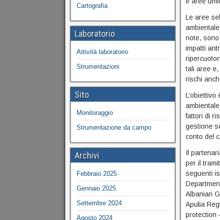
e aree umid
Cartografia
Le aree sel
ambientale
Laboratorio
note, sono 
impatti ant
Attività laboratorio
ripercuoton
Strumentazioni
tali aree e
rischi anch
Sito
L’obiettivo
ambientale,
Monitoraggio
fattori di r
gestione so
Strumentazione da campo
conto del 
Il partenar
Archivi
per il tram
seguenti is
Febbraio 2025
Department,
Gennaio 2025
Albanian G
Settembre 2024
Apulia Reg
protection
Agosto 2024