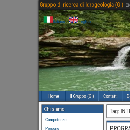
Gruppo di ricerca di Idrogeologia (GI)
CN
Italiano
English
Home
Il Gruppo (GI)
Contatti
D
Chi siamo
Tag:
INT
Competenze
PROGRA
Persone