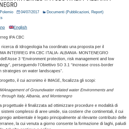
NEGRO
 Polemio
04/07/2017
Documenti (Pubblicazioni, Report)
ts
iano
English
i ricerca di Idrogeologia ha coordinato una proposta per il
A INTERREG IPA CBC ITALIA- ALBANIA- MONTENEGRO
o dell’Asse 3 “Environment protection, risk management and low
ategy”, perseguendo l’Obiettivo SO 3.1 “Increase cross-border
n strategies on water landscapes”.
el progetto, il cui acronimo è IMAGE, focalizza gli scopi:
 MAnagement of Groundwater related water Environments and
y through Italy, Albania, and Montenegro
 progettuale è finalizzata ad ottimizzare procedure e modalità di
 sistemi complessi di aree umide, sia costiere che continentali, il cui
 pregio ambientale è legato principalmente al rilevante contributo delle
rranee, la cui venuta a giorno consente la formazione di laghi, paludi