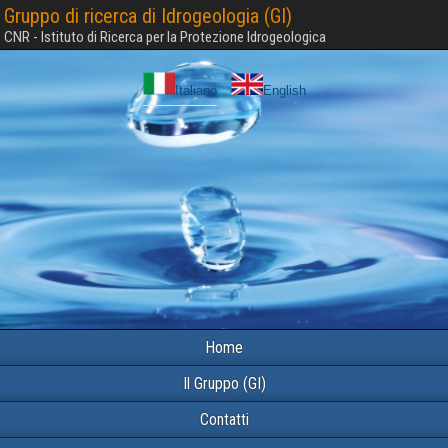
Gruppo di ricerca di Idrogeologia (GI)
CNR - Istituto di Ricerca per la Protezione Idrogeologica
Italiano
English
Home
Il Gruppo (GI)
Contatti