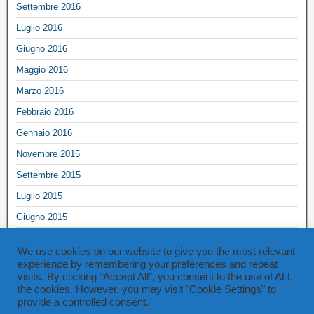
Settembre 2016
Luglio 2016
Giugno 2016
Maggio 2016
Marzo 2016
Febbraio 2016
Gennaio 2016
Novembre 2015
Settembre 2015
Luglio 2015
Giugno 2015
Maggio 2015
We use cookies on our website to give you the most relevant
Marzo 2015
experience by remembering your preferences and repeat
visits. By clicking “Accept All”, you consent to the use of ALL
Ottobre 2014
the cookies. However, you may visit "Cookie Settings" to
provide a controlled consent.