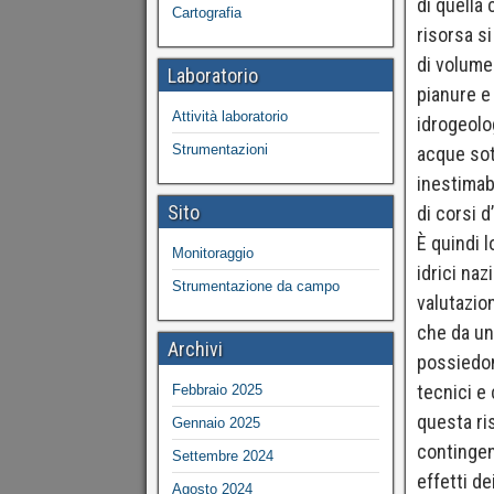
di quella 
Cartografia
risorsa s
di volume
Laboratorio
pianure e 
Attività laboratorio
idrogeolo
Strumentazioni
acque sot
inestimabi
Sito
di corsi d’
È quindi 
Monitoraggio
idrici na
Strumentazione da campo
valutazio
che da una
Archivi
possiedon
tecnici e 
Febbraio 2025
questa ri
Gennaio 2025
contingent
Settembre 2024
effetti de
Agosto 2024