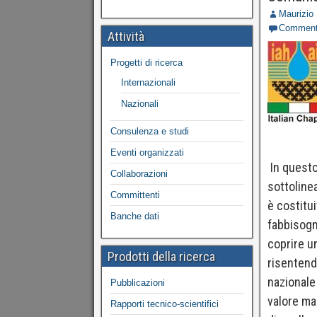
Maurizio
Commen
Attività
Progetti di ricerca
Internazionali
Nazionali
Consulenza e studi
Eventi organizzati
In questo
Collaborazioni
sottolinea
Committenti
è costitu
Banche dati
fabbisogn
coprire un
Prodotti della ricerca
risentend
nazionale 
Pubblicazioni
valore ma
Rapporti tecnico-scientifici