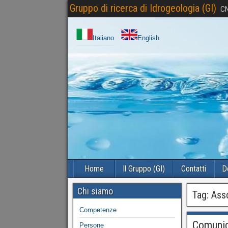
Gruppo di ricerca di Idrogeologia (GI)
CN
Italiano
English
Home
Il Gruppo (GI)
Contatti
D
Chi siamo
Tag:
Asso
Competenze
Comunic
Persone