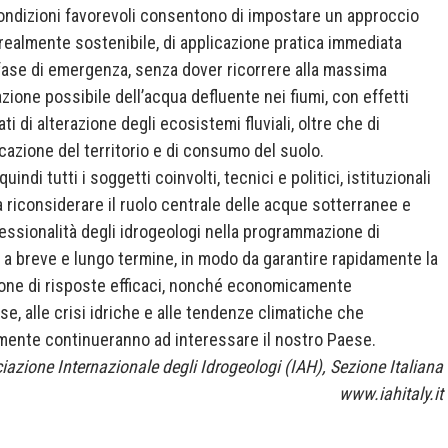
ndizioni favorevoli consentono di impostare un approccio
 realmente sostenibile, di applicazione pratica immediata
fase di emergenza, senza dover ricorrere alla massima
zione possibile dell’acqua defluente nei fiumi, con effetti
ti di alterazione degli ecosistemi fluviali, oltre che di
cazione del territorio e di consumo del suolo.
quindi tutti i soggetti coinvolti, tecnici e politici, istituzionali
 a riconsiderare il ruolo centrale delle acque sotterranee e
fessionalità degli idrogeologi nella programmazione di
i a breve e lungo termine, in modo da garantire rapidamente la
one di risposte efficaci, nonché economicamente
se, alle crisi idriche e alle tendenze climatiche che
lmente continueranno ad interessare il nostro Paese.
iazione Internazionale degli Idrogeologi (IAH), Sezione Italiana
www.iahitaly.it