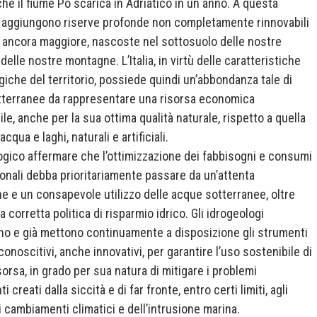
che il fiume Po scarica in Adriatico in un anno. A questa
i aggiungono riserve profonde non completamente rinnovabili
 ancora maggiore, nascoste nel sottosuolo delle nostre
delle nostre montagne. L’Italia, in virtù delle caratteristiche
giche del territorio, possiede quindi un’abbondanza tale di
terranee da rappresentare una risorsa economica
le, anche per la sua ottima qualità naturale, rispetto a quella
acqua e laghi, naturali e artificiali.
logico affermare che l’ottimizzazione dei fabbisogni e consumi
zionali debba prioritariamente passare da un’attenta
ne e un consapevole utilizzo delle acque sotterranee, oltre
 corretta politica di risparmio idrico. Gli idrogeologi
o e già mettono continuamente a disposizione gli strumenti
conoscitivi, anche innovativi, per garantire l’uso sostenibile di
sorsa, in grado per sua natura di mitigare i problemi
i creati dalla siccità e di far fronte, entro certi limiti, agli
i cambiamenti climatici e dell’intrusione marina.