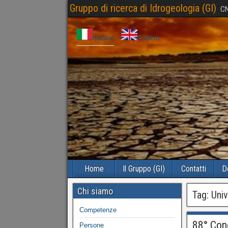
Gruppo di ricerca di Idrogeologia (GI)
CN
Italiano
English
Home
Il Gruppo (GI)
Contatti
D
Chi siamo
Tag:
Univ
Competenze
88° Cong
Persone