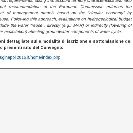
al requirements, taking into account territory characteristics and land
ent recommendation of the European Commission enforces the
nt of management models based on the “circular economy” by
euse. Following this approach, evaluations on hydrogeological budget
lude the water “reuse”, directly (e.g.: MAR) or indirectly (lowering of
r exploitation) affecting groundwater components of water cycle.
oni dettagliate sulle modalità di iscrizione e sottomissione dei
no presenti sito del Convegno:
.sginapoli2016.it/home/index.php