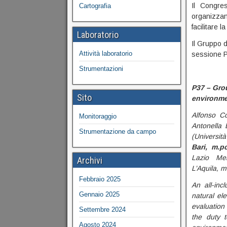
Il Congres
Cartografia
organizzand
facilitare l
Laboratorio
Il Gruppo d
Attività laboratorio
sessione 
Strumentazioni
P37 – Gro
Sito
environme
Alfonso Cor
Monitoraggio
Antonella 
Strumentazione da campo
(Universit
Bari, m.po
Lazio Meri
Archivi
L’Aquila, m
Febbraio 2025
An all-inc
Gennaio 2025
natural el
evaluation
Settembre 2024
the duty t
Agosto 2024