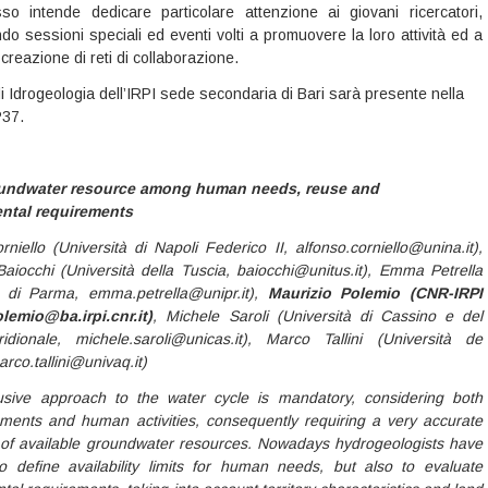
so intende dedicare particolare attenzione ai giovani ricercatori,
o sessioni speciali ed eventi volti a promuovere la loro attività ed a
a creazione di reti di collaborazione.
i Idrogeologia dell’IRPI sede secondaria di Bari sarà presente nella
P37.
undwater resource among human needs, reuse and
ntal requirements
niello (Università di Napoli Federico II, alfonso.corniello@unina.it),
Baiocchi (Università della Tuscia, baiocchi@unitus.it), Emma Petrella
à di Parma, emma.petrella@unipr.it),
Maurizio Polemio (CNR-IRPI
lemio@ba.irpi.cnr.it)
, Michele Saroli (Università di Cassino e del
dionale, michele.saroli@unicas.it), Marco Tallini (Università de
arco.tallini@univaq.it)
lusive approach to the water cycle is mandatory, considering both
ements and human activities, consequently requiring a very accurate
 of available groundwater resources. Nowadays hydrogeologists have
o define availability limits for human needs, but also to evaluate