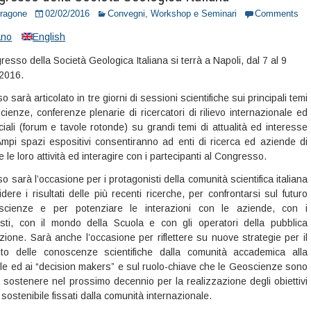
Dragone
02/02/2016
Convegni, Workshop e Seminari
Comments
iano
English
resso della Società Geologica Italiana si terrà a Napoli, dal 7 al 9
2016.
o sarà articolato in tre giorni di sessioni scientifiche sui principali temi
ienze, conferenze plenarie di ricercatori di rilievo internazionale ed
iali (forum e tavole rotonde) su grandi temi di attualità ed interesse
Ampi spazi espositivi consentiranno ad enti di ricerca ed aziende di
le loro attività ed interagire con i partecipanti al Congresso.
o sarà l’occasione per i protagonisti della comunità scientifica italiana
dere i risultati delle più recenti ricerche, per confrontarsi sul futuro
scienze e per potenziare le interazioni con le aziende, con i
isti, con il mondo della Scuola e con gli operatori della pubblica
zione. Sarà anche l’occasione per riflettere su nuove strategie per il
nto delle conoscenze scientifiche dalla comunità accademica alla
vile ed ai “decision makers” e sul ruolo-chiave che le Geoscienze sono
 sostenere nel prossimo decennio per la realizzazione degli obiettivi
 sostenibile fissati dalla comunità internazionale.