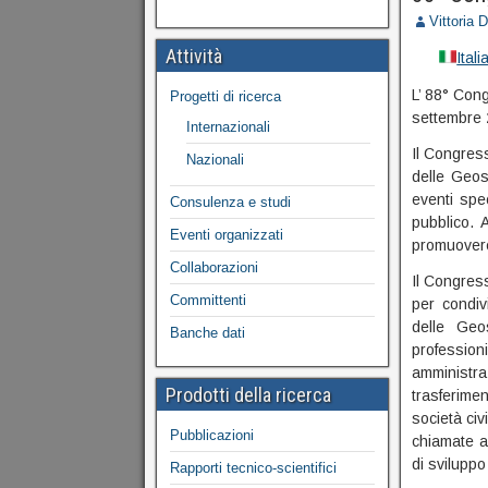
Vittoria 
Attività
Ital
L’ 88° Cong
Progetti di ricerca
settembre 
Internazionali
Il Congress
Nazionali
delle Geosc
eventi spec
Consulenza e studi
pubblico. 
Eventi organizzati
promuovere 
Collaborazioni
Il Congress
Committenti
per condivi
delle Geo
Banche dati
profession
amministra
Prodotti della ricerca
trasferime
società ci
Pubblicazioni
chiamate a
di sviluppo
Rapporti tecnico-scientifici