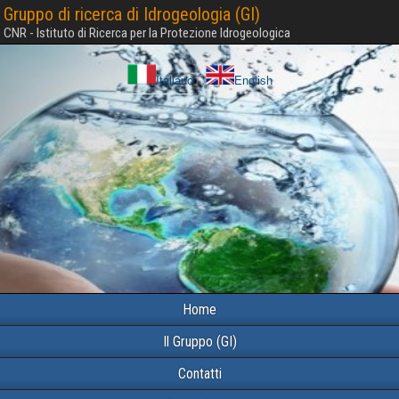
Gruppo di ricerca di Idrogeologia (GI)
CNR - Istituto di Ricerca per la Protezione Idrogeologica
Italiano
English
Home
Il Gruppo (GI)
Contatti