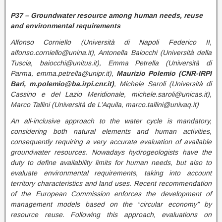
P37 – Groundwater resource among human needs, reuse
and environmental requirements
Alfonso Corniello (Università di Napoli Federico II,
alfonso.corniello@unina.it), Antonella Baiocchi (Università della
Tuscia, baiocchi@unitus.it), Emma Petrella (Università di
Parma, emma.petrella@unipr.it),
Maurizio Polemio (CNR-IRPI
Bari, m.polemio@ba.irpi.cnr.it)
, Michele Saroli (Università di
Cassino e del Lazio Meridionale, michele.saroli@unicas.it),
Marco Tallini (Università de L’Aquila, marco.tallini@univaq.it)
An all-inclusive approach to the water cycle is mandatory,
considering both natural elements and human activities,
consequently requiring a very accurate evaluation of available
groundwater resources. Nowadays hydrogeologists have the
duty to define availability limits for human needs, but also to
evaluate environmental requirements, taking into account
territory characteristics and land uses. Recent recommendation
of the European Commission enforces the development of
management models based on the “circular economy” by
resource reuse. Following this approach, evaluations on