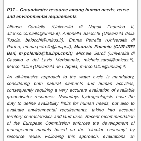
P37 – Groundwater resource among human needs, reuse
and environmental requirements
Alfonso Corniello (Università di Napoli Federico II,
alfonso.corniello@unina.it), Antonella Baiocchi (Università della
Tuscia, baiocchi@unitus.it), Emma Petrella (Università di
Parma, emma.petrella@unipr.it),
Maurizio Polemio (CNR-IRPI
Bari, m.polemio@ba.irpi.cnr.it)
, Michele Saroli (Università di
Cassino e del Lazio Meridionale, michele.saroli@unicas.it),
Marco Tallini (Università de L’Aquila, marco.tallini@univaq.it)
An all-inclusive approach to the water cycle is mandatory,
considering both natural elements and human activities,
consequently requiring a very accurate evaluation of available
groundwater resources. Nowadays hydrogeologists have the
duty to define availability limits for human needs, but also to
evaluate environmental requirements, taking into account
territory characteristics and land uses. Recent recommendation
of the European Commission enforces the development of
management models based on the “circular economy” by
resource reuse. Following this approach, evaluations on