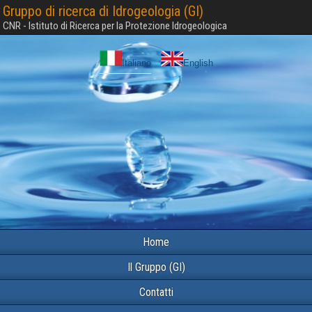
Gruppo di ricerca di Idrogeologia (GI)
CNR - Istituto di Ricerca per la Protezione Idrogeologica
Italiano
English
Home
Il Gruppo (GI)
Contatti