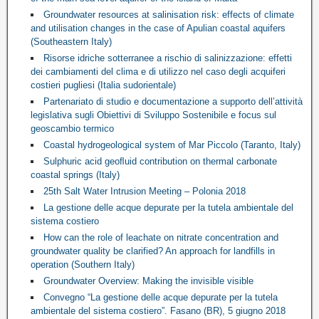
Groundwater resources at salinisation risk: effects of climate
and utilisation changes in the case of Apulian coastal aquifers
(Southeastern Italy)
Risorse idriche sotterranee a rischio di salinizzazione: effetti
dei cambiamenti del clima e di utilizzo nel caso degli acquiferi
costieri pugliesi (Italia sudorientale)
Partenariato di studio e documentazione a supporto dell’attività
legislativa sugli Obiettivi di Sviluppo Sostenibile e focus sul
geoscambio termico
Coastal hydrogeological system of Mar Piccolo (Taranto, Italy)
Sulphuric acid geoﬂuid contribution on thermal carbonate
coastal springs (Italy)
25th Salt Water Intrusion Meeting – Polonia 2018
La gestione delle acque depurate per la tutela ambientale del
sistema costiero
How can the role of leachate on nitrate concentration and
groundwater quality be clarified? An approach for landfills in
operation (Southern Italy)
Groundwater Overview: Making the invisible visible
Convegno “La gestione delle acque depurate per la tutela
ambientale del sistema costiero”. Fasano (BR), 5 giugno 2018