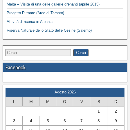
Malta – Visita di una delle gallerie drenanti (aprile 2015)
Progetto Ritmare (Area di Taranto)
Attività di ricerca in Albania
Riserva Naturale dello Stato delle Cesine (Salento)
Facebook
Agosto 2026
L
M
M
G
V
S
D
1
2
3
4
5
6
7
8
9