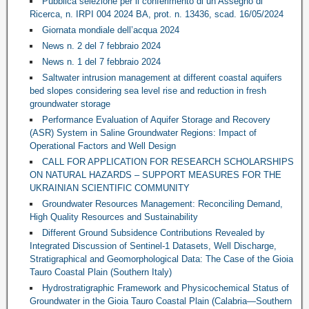
Pubblica selezione per il conferimento di un Assegno di
Ricerca, n. IRPI 004 2024 BA, prot. n. 13436, scad. 16/05/2024
Giornata mondiale dell’acqua 2024
News n. 2 del 7 febbraio 2024
News n. 1 del 7 febbraio 2024
Saltwater intrusion management at different coastal aquifers
bed slopes considering sea level rise and reduction in fresh
groundwater storage
Performance Evaluation of Aquifer Storage and Recovery
(ASR) System in Saline Groundwater Regions: Impact of
Operational Factors and Well Design
CALL FOR APPLICATION FOR RESEARCH SCHOLARSHIPS
ON NATURAL HAZARDS – SUPPORT MEASURES FOR THE
UKRAINIAN SCIENTIFIC COMMUNITY
Groundwater Resources Management: Reconciling Demand,
High Quality Resources and Sustainability
Different Ground Subsidence Contributions Revealed by
Integrated Discussion of Sentinel-1 Datasets, Well Discharge,
Stratigraphical and Geomorphological Data: The Case of the Gioia
Tauro Coastal Plain (Southern Italy)
Hydrostratigraphic Framework and Physicochemical Status of
Groundwater in the Gioia Tauro Coastal Plain (Calabria—Southern