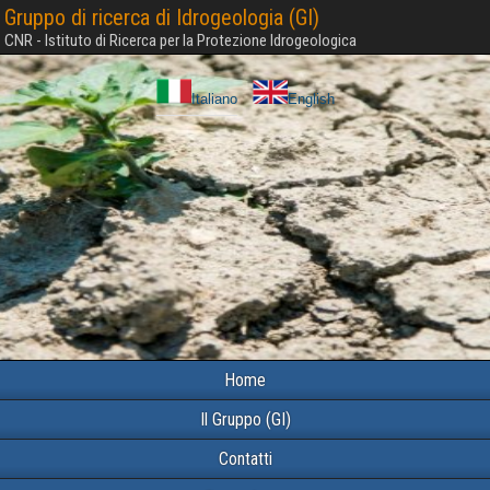
Gruppo di ricerca di Idrogeologia (GI)
CNR - Istituto di Ricerca per la Protezione Idrogeologica
Italiano
English
Home
Il Gruppo (GI)
Contatti