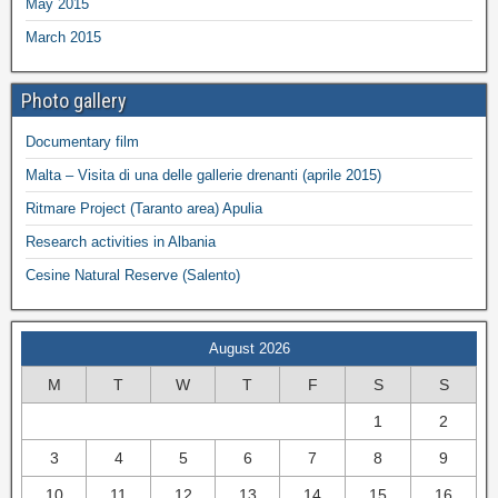
May 2015
March 2015
Photo gallery
Documentary film
Malta – Visita di una delle gallerie drenanti (aprile 2015)
Ritmare Project (Taranto area) Apulia
Research activities in Albania
Cesine Natural Reserve (Salento)
August 2026
M
T
W
T
F
S
S
1
2
3
4
5
6
7
8
9
10
11
12
13
14
15
16