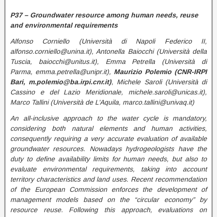
P37 – Groundwater resource among human needs, reuse
and environmental requirements
Alfonso Corniello (Università di Napoli Federico II,
alfonso.corniello@unina.it), Antonella Baiocchi (Università della
Tuscia, baiocchi@unitus.it), Emma Petrella (Università di
Parma, emma.petrella@unipr.it),
Maurizio Polemio (CNR-IRPI
Bari, m.polemio@ba.irpi.cnr.it)
, Michele Saroli (Università di
Cassino e del Lazio Meridionale, michele.saroli@unicas.it),
Marco Tallini (Università de L’Aquila, marco.tallini@univaq.it)
An all-inclusive approach to the water cycle is mandatory,
considering both natural elements and human activities,
consequently requiring a very accurate evaluation of available
groundwater resources. Nowadays hydrogeologists have the
duty to define availability limits for human needs, but also to
evaluate environmental requirements, taking into account
territory characteristics and land uses. Recent recommendation
of the European Commission enforces the development of
management models based on the “circular economy” by
resource reuse. Following this approach, evaluations on