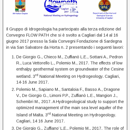
Il Gruppo di Idrogeologia ha partecipato alla terza edizione del
Convegno FLOW PATH che si è svolto a Cagliari dal 14 al 16
giugno 2017 presso la Sala Convegni Fondazione di Sardegna
in via San Salvatore da Horta n. 2 presentando i seguenti lavori:
De Giorgio G., Chieco M., Zuffianò L.E., Sottani A., Pedron
R., Luca Vettorello L., Polemio M., 2017. The effects of low
enthalpy geothermal system on groundwater of the Cesine
rd
wetland. 3
National Meeting on Hydrogeology. Cagliari,
14-16 June 2017.
Polemio M., Sapiano M., Santaloia F., Basso A., Dragone
V., De Giorgio G., Limoni P.P., Zuffianò L.E., Mangion J.,
Schembri M., 2017. A Hydrogeological study to support the
optimized management of the main sea level aquifer of the
rd
Island of Malta. 3
National Meeting on Hydrogeology.
Cagliari, 14 16 June 2017.
De Giorgio G., Zuffiano’ L.E., Polemio M., 2017. The role of