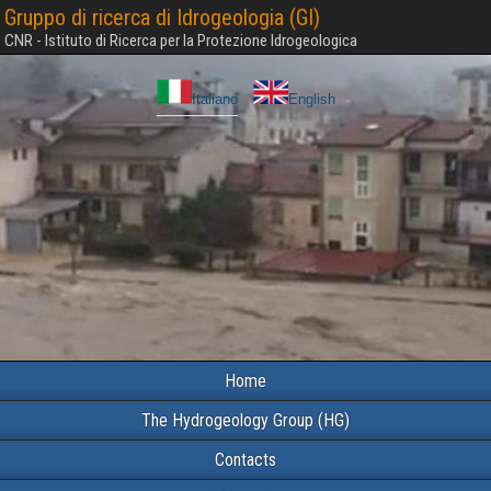
Gruppo di ricerca di Idrogeologia (GI)
CNR - Istituto di Ricerca per la Protezione Idrogeologica
Italiano
English
Home
The Hydrogeology Group (HG)
Contacts