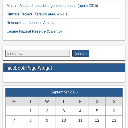
Malta – Visita di una delle gallerie drenanti (aprile 2015)
Ritmare Project (Taranto area) Apulia
Research activities in Albania
Cesine Natural Reserve (Salento)
Facebook Page Widget
September 2015
M
T
W
T
F
S
S
1
2
3
4
5
6
7
8
9
10
11
12
13